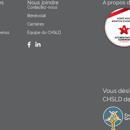
es
Nous joindre
À propos 
Contactez-nous
Bénévolat
Carrières
menus
Équipe du CHSLD
Facebook CHSLD des Moulins
LinkedIn Groupe Santé Arbec
Vous désir
CHSLD de