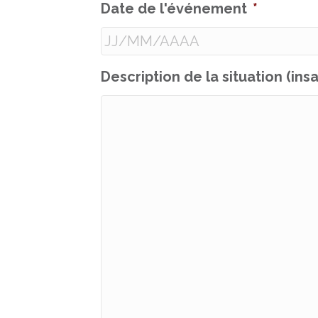
Date de l'événement
*
JJ
Description de la situation (insa
slash
MM
slash
AAAA